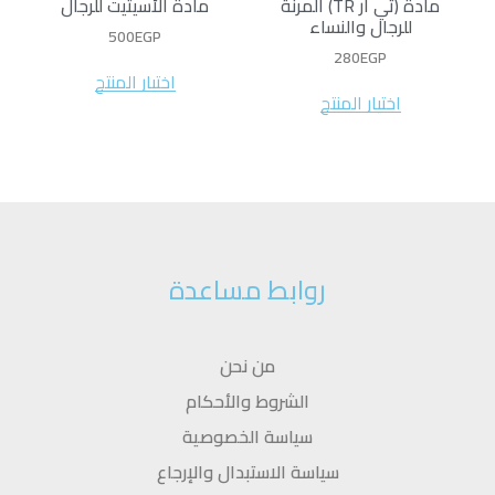
مادة (تي آر TR) المرنة
مادة الأسيتيت للرجال
للرجال والنساء
500
EGP
280
EGP
اختيار المنتج
اختيار المنتج
روابط مساعدة
من نحن
الشروط والأحكام
سياسة الخصوصية
سياسة الاستبدال والإرجاع