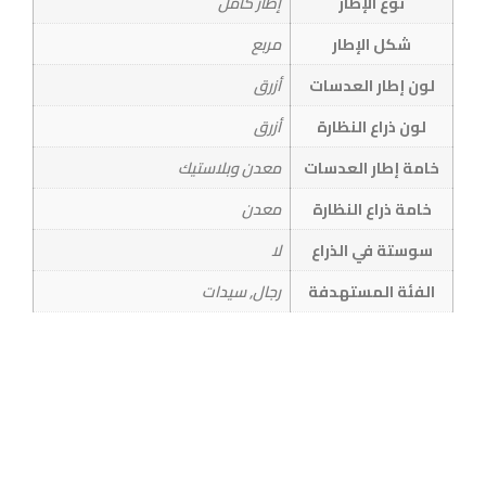
نوع الإطار
إطار كامل
شكل الإطار
مربع
لون إطار العدسات
أزرق
لون ذراع النظارة
أزرق
خامة إطار العدسات
معدن وبلاستيك
خامة ذراع النظارة
معدن
سوستة في الذراع
لا
الفئة المستهدفة
رجال, سيدات