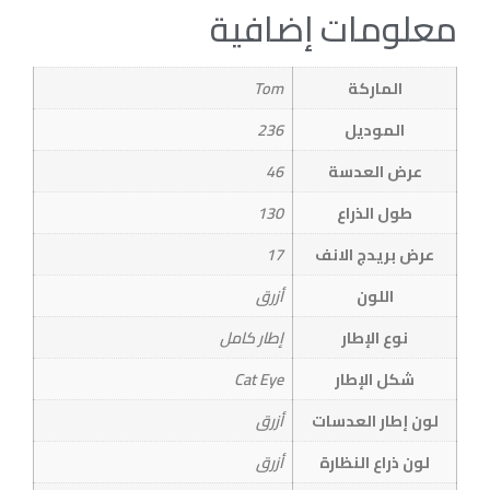
معلومات إضافية
الماركة
Tom
الموديل
236
عرض العدسة
46
طول الذراع
130
عرض بريدج الانف
17
اللون
أزرق
نوع الإطار
إطار كامل
شكل الإطار
Cat Eye
لون إطار العدسات
أزرق
لون ذراع النظارة
أزرق