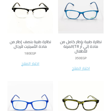
نظارة طبية بإطار كامل من
نظارة طبية بنصف إطار من
مادة (تي آر TR)المرنة
مادة الأسيتيت للرجال
للأطفال
180
EGP
350
EGP
اختيار المنتج
اختيار المنتج