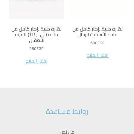
نظارة طبية بإطار كامل من
نظارة طبية بإطار كامل من
مادة الأسيتيت للرجال
مادة (تي آر TR) المرنة
للأطفال
600
EGP
280
EGP
اختيار المنتج
اختيار المنتج
روابط مساعدة
من نحن