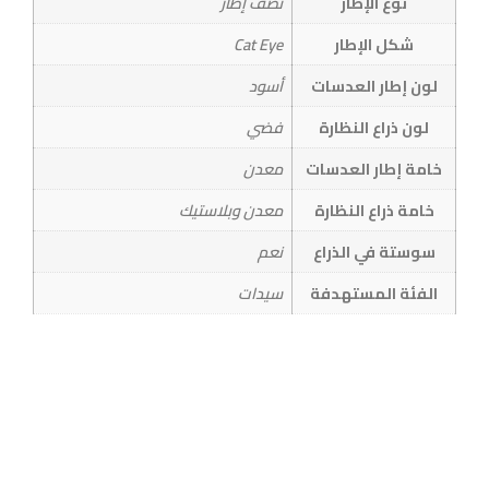
نوع الإطار
نصف إطار
شكل الإطار
Cat Eye
لون إطار العدسات
أسود
لون ذراع النظارة
فضي
خامة إطار العدسات
معدن
خامة ذراع النظارة
معدن وبلاستيك
سوستة في الذراع
نعم
الفئة المستهدفة
سيدات