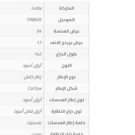
الماركة
Lolita
الموديل
TR8926
عرض العدسة
54
عرض بريدج الانف
17
طول الذراع
142
اللون
أزرق, أسود
نوع الإطار
إطار كامل
شكل الإطار
Cat Eye
لون إطار العدسات
أزرق, أسود
لون ذراع النظارة
أزرق فاتح, أسود
خامة إطار العدسات
بلاستيك
خامة ذراع النظارة
معدن