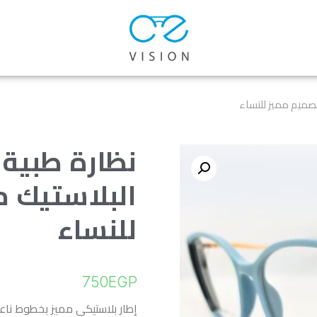
تصميم مميز للنساء
نظارة طبية 
البلاستيك 
للنساء
750
EGP
إطار بلاستيكي مميز بخطوط نا