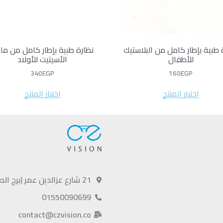
 طبية بإطار كامل من البلاستيك
نظارة طبية بإطار كامل من ما
للأطفال
الأسيتيت للأولاد
340
EGP
160
EGP
اختيار المنتج
اختيار المنتج
21 شارع عزالدين عمر (برج الصفا)، الهرم، الجيزة
01550090699
contact@czvision.co