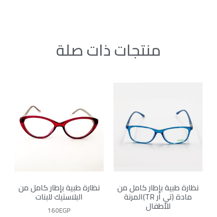
منتجات ذات صلة
نظارة طبية بإطار كامل من
نظارة طبية بإطار كامل من
مادة (تي آر TR)المرنة
البلاستيك للبنات
للأطفال
160
EGP