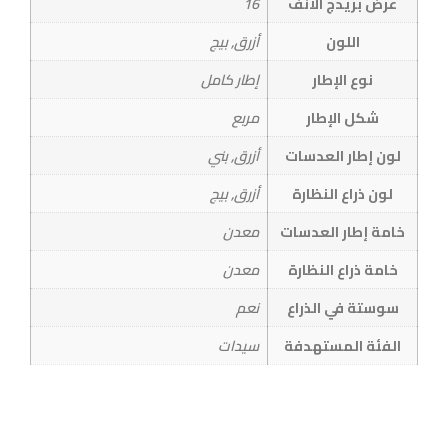
عرض بريدج الانف
16
اللون
أزرق, بيج
نوع الإطار
إطار كامل
شكل الإطار
مربع
لون إطار العدسات
أزرق, بني
لون ذراع النظارة
أزرق, بيج
خامة إطار العدسات
معدن
خامة ذراع النظارة
معدن
سوستة في الذراع
نعم
الفئة المستهدفة
سيدات