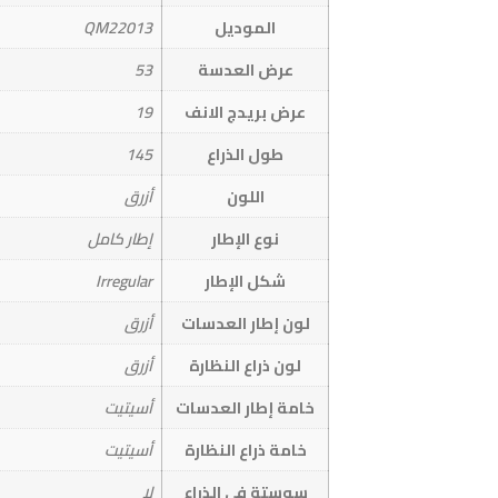
الموديل
QM22013
عرض العدسة
53
عرض بريدج الانف
19
طول الذراع
145
اللون
أزرق
نوع الإطار
إطار كامل
شكل الإطار
Irregular
لون إطار العدسات
أزرق
لون ذراع النظارة
أزرق
خامة إطار العدسات
أسيتيت
خامة ذراع النظارة
أسيتيت
سوستة في الذراع
لا