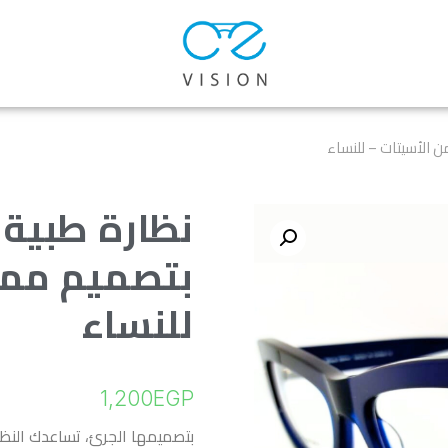
ن الأسيتات – للنساء
نظارة طبية 
بتصميم مميز
للنساء
1,200
EGP
بتصميمها الجرئ، تساعدك النظا