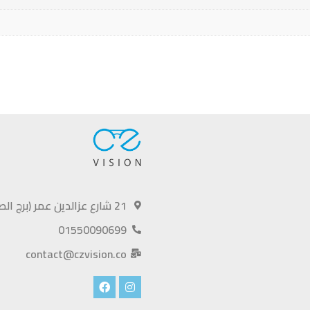
21 شارع عزالدين عمر (برج الصفا)، الهرم، الجيزة
01550090699
contact@czvision.co