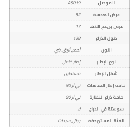
الموديل
AS019
عرض العدسة
52
عرض بريدج الانف
17
طول الذراع
138
اللون
أحمر, أزرق, بني
نوع الإطار
إطار كامل
شكل الإطار
مستطيل
خامة إطار العدسات
تي آر 90
خامة ذراع النظارة
تي آر 90
سوستة في الذراع
لا
الفئة المستهدفة
رجال, سيدات